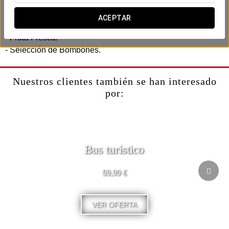
Incluye:
- Late check out (hasta las 14:00 bajo disponibilidad).
ACEPTAR
- Botella de cava en la habitación.
- Fruta Fresca.
- Selección de Bombones.
Nuestros clientes también se han interesado
por:
Bus turístico
59,99 €
VER OFERTA