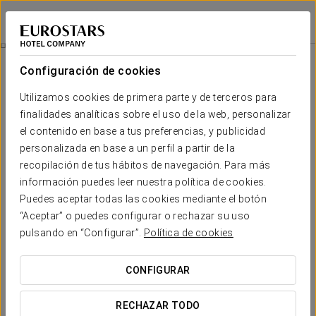
Exe Las Adelfas
CÓRDOBA
Iniciar sesión e
Experiencia Romántica
Configuración de cookies
Utilizamos cookies de primera parte y de terceros para
finalidades analíticas sobre el uso de la web, personalizar
el contenido en base a tus preferencias, y publicidad
personalizada en base a un perfil a partir de la
recopilación de tus hábitos de navegación. Para más
información puedes leer nuestra política de cookies.
Puedes aceptar todas las cookies mediante el botón
“Aceptar” o puedes configurar o rechazar su uso
20 €
Experiencia romántica
pulsando en “Configurar”.
Política de cookies
Te invitamos a vivir una magnífica experiencia romántica
CONFIGURAR
junto a tu pareja.
RECHAZAR TODO