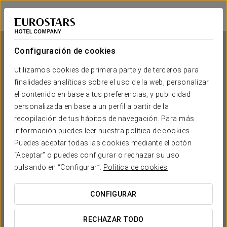
Exe Las Adelfas
CÓRDOBA
Iniciar sesión e
Configuración de cookies
Utilizamos cookies de primera parte y de terceros para
finalidades analíticas sobre el uso de la web, personalizar
Exe Las Adelfas
el contenido en base a tus preferencias, y publicidad
personalizada en base a un perfil a partir de la
CÓRDOBA
recopilación de tus hábitos de navegación. Para más
información puedes leer nuestra política de cookies.
Puedes aceptar todas las cookies mediante el botón
“Aceptar” o puedes configurar o rechazar su uso
pulsando en “Configurar”.
Política de cookies
CONFIGURAR
¿CUÁNDO QUIERES IR?


RECHAZAR TODO