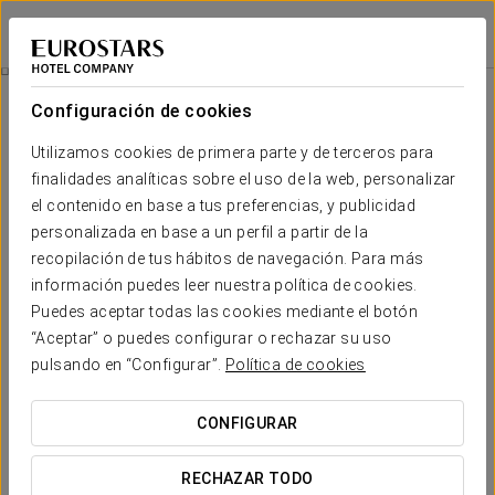
Exe International Palace
ROMA
Iniciar sesión e
Roma Antica
Configuración de cookies
Utilizamos cookies de primera parte y de terceros para
finalidades analíticas sobre el uso de la web, personalizar
el contenido en base a tus preferencias, y publicidad
personalizada en base a un perfil a partir de la
recopilación de tus hábitos de navegación. Para más
información puedes leer nuestra política de cookies.
Puedes aceptar todas las cookies mediante el botón
Roma Antica
“Aceptar” o puedes configurar o rechazar su uso
pulsando en “Configurar”.
Política de cookies
En tu estancia en la Ciudad Eterna, no te pierdas su belleza,
su historia… Su magia! Aprovecha nuestro paquete Roma
CONFIGURAR
Antigua y disfruta de Roma.
RECHAZAR TODO