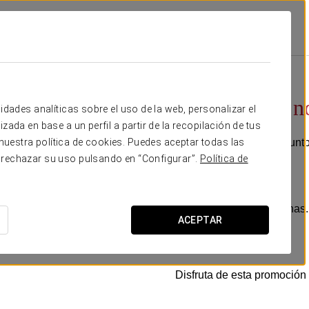
romociones
Celebra Con Nosotros
60 €
Celebra con n
idades analíticas sobre el uso de la web, personalizar el
zada en base a un perfil a partir de la recopilación de tus
¡Celebra con nosotros junto
uestra política de cookies. Puedes aceptar todas las
 rechazar su uso pulsando en “Configurar”.
Política de
Incluye:
- Botella de espumante.
- Tarta para 2 o 3 personas.
ACEPTAR
- Botella de agua.
- Albornoz y zapatillas.
Disfruta de esta promoción