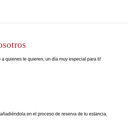
Español
Iniciar sesión en Star Tra
osotros
 a quienes te quieren, un día muy especial para ti!
 añadiéndola en el proceso de reserva de tu estancia.