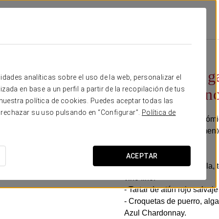
Guadalete
Promociones
Experiencia Gastronómica En El Restaurante La Cr
40 € por persona
Experiencia g
idades analíticas sobre el uso de la web, personalizar el
zada en base a un perfil a partir de la recopilación de tus
La Cruz Blan
uestra política de cookies. Puedes aceptar todas las
 rechazar su uso pulsando en “Configurar”.
Política de
La Experiencia Gastronómic
de sabores cuidadosamente
prisas de cada plato.
ACEPTAR
- Ensalada de mozzarella, 
vino fino.
- Tartar de atún rojo salv
- Croquetas de puerro, al
Azul Chardonnay.