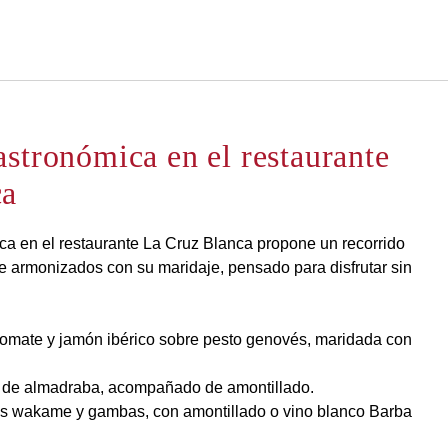
Español
Iniciar sesión en Star Tra
uz Blanca
astronómica en el restaurante
ca
a en el restaurante La Cruz Blanca propone un recorrido
 armonizados con su maridaje, pensado para disfrutar sin
tomate y jamón ibérico sobre pesto genovés, maridada con
aje de almadraba, acompañado de amontillado.
gas wakame y gambas, con amontillado o vino blanco Barba