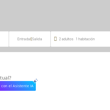

.
{
2
adultos
1
habitación
Entrada
Salida
tual?
 con el Asistente IA