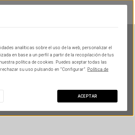
idades analíticas sobre el uso de la web, personalizar el
zada en base a un perfil a partir de la recopilación de tus
uestra política de cookies. Puedes aceptar todas las
 rechazar su uso pulsando en “Configurar”.
Política de
Exe Guadalete
CÁDIZ - JEREZ DE LA FRONTERA
ACEPTAR