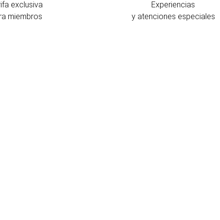
ifa exclusiva
Experiencias
ra miembros
y atenciones especiales
U
E
s
h