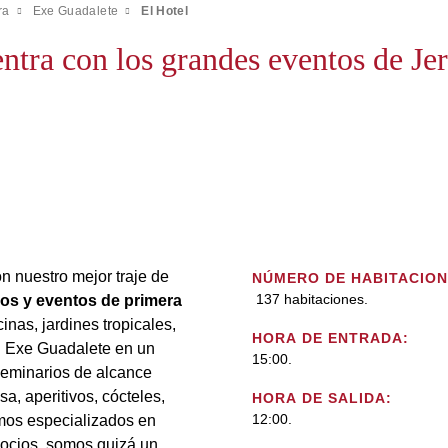
ra
Exe Guadalete
El Hotel
tra con los grandes eventos de Je
n nuestro mejor traje de
NÚMERO DE HABITACION
137 habitaciones.
os y eventos de primera
inas, jardines tropicales,
HORA DE ENTRADA:
el Exe Guadalete en un
15:00.
seminarios de alcance
a, aperitivos, cócteles,
HORA DE SALIDA:
12:00.
mos especializados en
gocios, somos quizá un