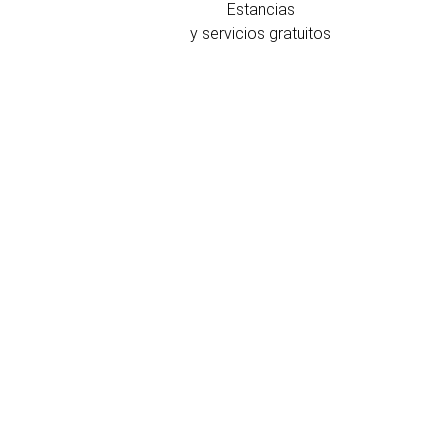
Estancias
y servicios gratuitos
bicación y contacto
l Hotel Guadalete está estratégicamente
ituado en el punto medio entre el centro
istórico de Jerez y el Parque Empresarial.
Avda. Duque de Abrantes,84
Cádiz - Jerez
de la Frontera
11407 España