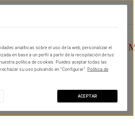
Promociones
Entrada Isla Mágica Y Agua Mágica
Desde 27,90 €
Entrada Isla 
idades analíticas sobre el uso de la web, personalizar el
zada en base a un perfil a partir de la recopilación de tus
uestra política de cookies. Puedes aceptar todas las
 rechazar su uso pulsando en “Configurar”.
Política de
ACEPTAR