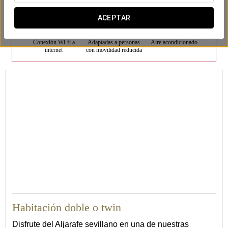
ACEPTAR
Conexión Wi-fi a
Adaptadas a personas
Aire acondicionado
internet
con movilidad reducida
25
Habitación doble o twin
Disfrute del Aljarafe sevillano en una de nuestras