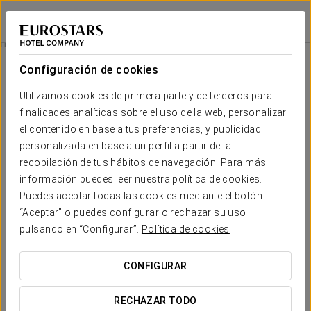
Exe Gran Hotel Solúcar
SEVILLA
Iniciar sesión e
Habitaciones
Configuración de cookies
Habitaciones
El confort y descanso que necesitas
Utilizamos cookies de primera parte y de terceros para
finalidades analíticas sobre el uso de la web, personalizar
el contenido en base a tus preferencias, y publicidad
El Gran Hotel Solúcar dispone de un total de 149 amplias
habitaciones. Todas las habitaciones son
exteriores
, dotadas de alto
personalizada en base a un perfil a partir de la
confort y muy luminosas. Hay
44 habitaciones dúplex
, donde
recopilación de tus hábitos de navegación. Para más
caben de manera cómoda hasta 4 personas: una opción ideal para
familias y grupos de amigos. El alojamiento dispone también de
3
información puedes leer nuestra política de cookies.
junior suites
.
Puedes aceptar todas las cookies mediante el botón
“Aceptar” o puedes configurar o rechazar su uso
Todas las habitaciones disponen de Wi-Fi gratuito, caja fuerte,
minibar y baño completo reformado recientemente.
pulsando en “Configurar”.
Política de cookies
SERVICIOS DESTACADOS
CONFIGURAR
RECHAZAR TODO
Habitaciones