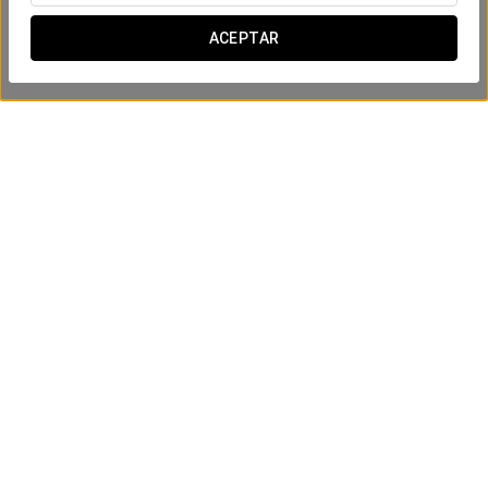
ACEPTAR
Entrada Agua Mágica
Desde 21,90 €
VER OFERTA