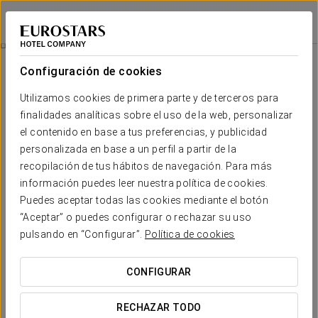
Exe Gran Hotel Solúcar
SEVILLA
Iniciar sesión e
Promociones
Configuración de cookies
Promociones
Utilizamos cookies de primera parte y de terceros para
finalidades analíticas sobre el uso de la web, personalizar
el contenido en base a tus preferencias, y publicidad
personalizada en base a un perfil a partir de la
recopilación de tus hábitos de navegación. Para más
Experiencia romántica
información puedes leer nuestra política de cookies.
Puedes aceptar todas las cookies mediante el botón
20 €
“Aceptar” o puedes configurar o rechazar su uso
pulsando en “Configurar”.
Política de cookies
VER OFERTA
CONFIGURAR
RECHAZAR TODO