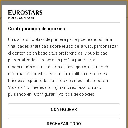
Exe Doña Carlota
CIUDAD REAL
Iniciar sesión e
Promociones
Configuración de cookies
Promociones
Utilizamos cookies de primera parte y de terceros para
finalidades analíticas sobre el uso de la web, personalizar
el contenido en base a tus preferencias, y publicidad
personalizada en base a un perfil a partir de la
recopilación de tus hábitos de navegación. Para más
Experiencia romántica
información puedes leer nuestra política de cookies.
Puedes aceptar todas las cookies mediante el botón
12 €
“Aceptar” o puedes configurar o rechazar su uso
pulsando en “Configurar”.
Política de cookies
VER OFERTA
CONFIGURAR
RECHAZAR TODO