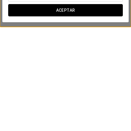
ACEPTAR
Experiencia Confort
12€
VER OFERTA