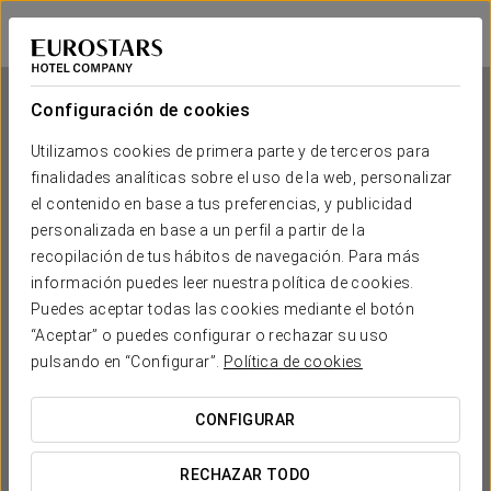
Exe Doña Carlota
CIUDAD REAL
Iniciar sesión e
Configuración de cookies
Utilizamos cookies de primera parte y de terceros para
finalidades analíticas sobre el uso de la web, personalizar
Exe Doña Carlota
el contenido en base a tus preferencias, y publicidad
personalizada en base a un perfil a partir de la
CIUDAD REAL
recopilación de tus hábitos de navegación. Para más
información puedes leer nuestra política de cookies.
Puedes aceptar todas las cookies mediante el botón
“Aceptar” o puedes configurar o rechazar su uso
pulsando en “Configurar”.
Política de cookies
CONFIGURAR
¿CUÁNDO QUIERES IR?


RECHAZAR TODO