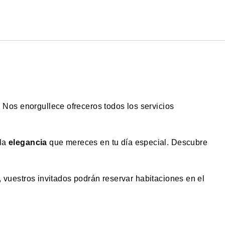
Español
Iniciar sesión en Star Tra
 Nos enorgullece ofreceros todos los servicios
la
elegancia
que mereces en tu día especial. Descubre
vuestros invitados podrán reservar habitaciones en el