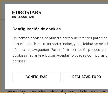
Configuración de cookies
Tu boda en
Utilizamos cookies de primera parte y de terceros para final
contenido en base a tus preferencias, y publicidad personali
hábitos de navegación. Para más información puedes leer n
En el hotel
Exe Doña Carlota
, entendemos que el día d
cookies mediante el botón “Aceptar” o puedes configurar o
necesarios para que vosotros y vuestros invitados podái
cookies
En el Hotel Exe Doña Carlota, no solo creamos bodas e
el lugar perfecto donde tus sueños de boda se hacen re
CONFIGURAR
RECHAZAR TODO
O esperamos para celebrar vuestra boda de ensueño con 
mismo lugar, permitiéndoles relajarse y disfrutar de c