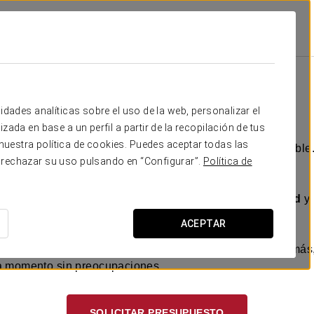
idades analíticas sobre el uso de la web, personalizar el
zada en base a un perfil a partir de la recopilación de tus
uestra política de cookies. Puedes aceptar todas las
e vuestra boda debe ser simplemente perfecto e inolvidable.
 rechazar su uso pulsando en “Configurar”.
Política de
s disfrutar de una
celebración excepcional
.
xcepcionales, sino que también ofrecemos la
comodidad
y 
alidad.
ACEPTAR
nosotros, disfrutareis de un momento inolvidable. Además, 
ada momento sin preocupaciones.
SOLICITAR PRESUPUESTO