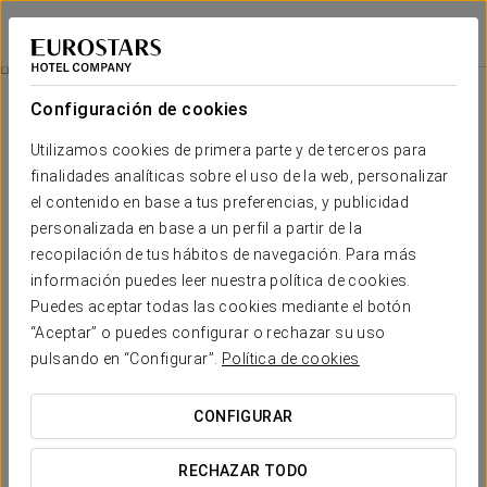
Exe Boston
ZARAGOZA
Iniciar sesión e
Experiencia Gastronómica Km.0
Configuración de cookies
Utilizamos cookies de primera parte y de terceros para
finalidades analíticas sobre el uso de la web, personalizar
el contenido en base a tus preferencias, y publicidad
personalizada en base a un perfil a partir de la
recopilación de tus hábitos de navegación. Para más
información puedes leer nuestra política de cookies.
Puedes aceptar todas las cookies mediante el botón
“Aceptar” o puedes configurar o rechazar su uso
30 € persona y día
Experiencia gastronómica Km.0
pulsando en “Configurar”.
Política de cookies
Sabores locales, ingredientes de cercanía y recetas que
CONFIGURAR
rinden homenaje al territorio.
RECHAZAR TODO