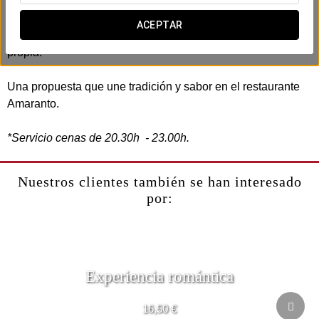
Desde el Exe Boston hemos diseñado
esta experiencia
gastronómica
con productos de proximidad, seleccionados
ACEPTAR
cuidadosamente para ofrecerte una cena con identidad
propia.
Una propuesta que une tradición y sabor en el restaurante
Amaranto.
*Servicio cenas de 20.30h - 23.00h.
Nuestros clientes también se han interesado
por:
Experiencia romántica
16,50 €