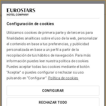
Exe Boston
ZARAGOZA
Iniciar sesión e
Promociones
Configuración de cookies
Promociones
Utilizamos cookies de primera parte y de terceros para
finalidades analíticas sobre el uso de la web, personalizar
el contenido en base a tus preferencias, y publicidad
personalizada en base a un perfil a partir de la
recopilación de tus hábitos de navegación. Para más
Experiencia romántica
información puedes leer nuestra política de cookies.
Puedes aceptar todas las cookies mediante el botón
16,50 €
“Aceptar” o puedes configurar o rechazar su uso
pulsando en “Configurar”.
Política de cookies
VER OFERTA
CONFIGURAR
RECHAZAR TODO