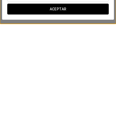
ACEPTAR
Experiencia business sin
preocupaciones
25 € persona y día
VER OFERTA