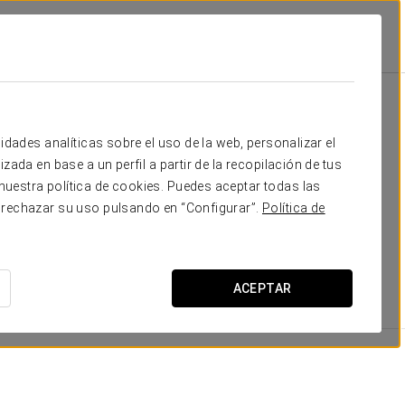
iones
tas
idades analíticas sobre el uso de la web, personalizar el
zada en base a un perfil a partir de la recopilación de tus
a garantizar todo
el confort y la comodidad
de nuestros
uestra política de cookies. Puedes aceptar todas las
 bañera de hidromasaje, 6 habitaciones ejecutivas
 rechazar su uso pulsando en “Configurar”.
Política de
 tu estancia en una experiencia única y exclusiva.
ACEPTAR
DIMENSIONES
25