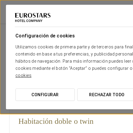
Eurostars Hotel Company
España
Zaragoza
Exe Boston
Habitac
Configuración de cookies
El confort y descanso que necesi
Utilizamos cookies de primera parte y de terceros para final
contenido en base a tus preferencias, y publicidad personali
Las 315 habitaciones del Exe Boston están equipadas par
hábitos de navegación. Para más información puedes leer n
huéspedes. El establecimiento ofrece
6 junior suites con
cookies mediante el botón “Aceptar” o puedes configurar o
con salón y una suite presidencial
, ideal para convertir
cookies
CONFIGURAR
RECHAZAR TODO
Habitación doble o twin