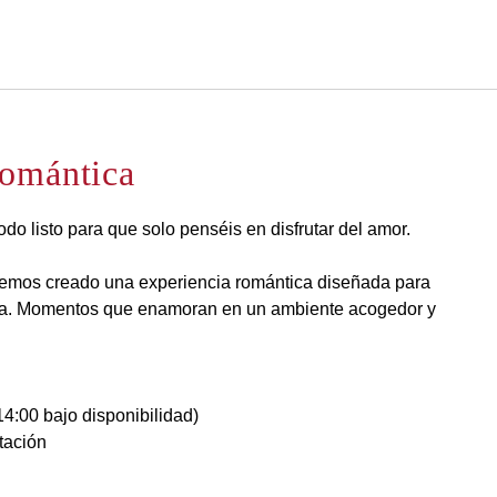
Español
Iniciar sesión en Star Tra
Romántica
odo listo para que solo penséis en disfrutar del amor.
hemos creado una experiencia romántica diseñada para
eja. Momentos que enamoran en un ambiente acogedor y
14:00 bajo disponibilidad)
itación