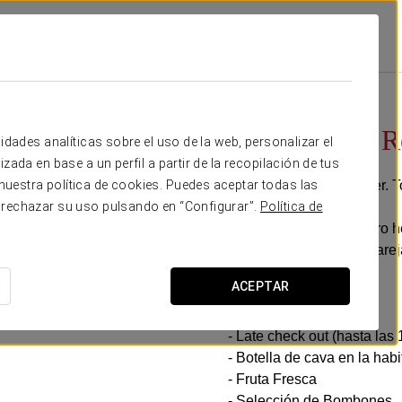
romociones
Experiencia Romántica
25€
Experiencia 
idades analíticas sobre el uso de la web, personalizar el
zada en base a un perfil a partir de la recopilación de tus
Detalles para sorprender. T
uestra política de cookies. Puedes aceptar todas las
 rechazar su uso pulsando en “Configurar”.
Política de
En el Exe Almería Centro 
compartir con vuestra par
lleno de encanto.
ACEPTAR
Incluye:
- Late check out (hasta las 
- Botella de cava en la hab
- Fruta Fresca
- Selección de Bombones