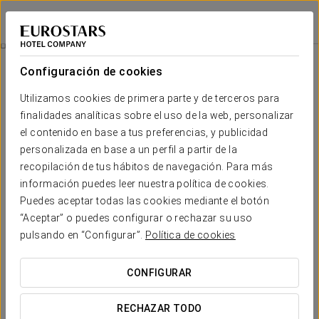
Exe Almería Centro
ALMERÍA
Iniciar sesión e
Promociones
Configuración de cookies
Promociones
Utilizamos cookies de primera parte y de terceros para
finalidades analíticas sobre el uso de la web, personalizar
el contenido en base a tus preferencias, y publicidad
personalizada en base a un perfil a partir de la
recopilación de tus hábitos de navegación. Para más
Experiencia business
información puedes leer nuestra política de cookies.
Puedes aceptar todas las cookies mediante el botón
10€
“Aceptar” o puedes configurar o rechazar su uso
pulsando en “Configurar”.
Política de cookies
VER OFERTA
CONFIGURAR
RECHAZAR TODO