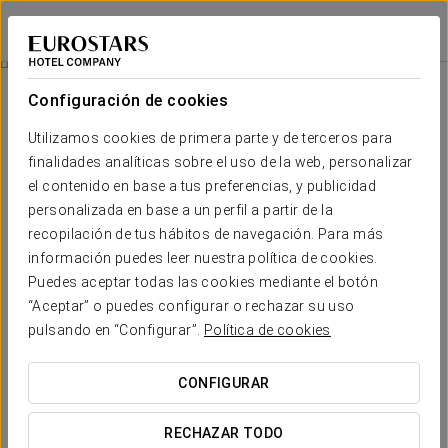
Exe Almería Centro
ALMERÍA
Iniciar sesión e
Experiencia Business
Configuración de cookies
Utilizamos cookies de primera parte y de terceros para
finalidades analíticas sobre el uso de la web, personalizar
el contenido en base a tus preferencias, y publicidad
personalizada en base a un perfil a partir de la
recopilación de tus hábitos de navegación. Para más
información puedes leer nuestra política de cookies.
Puedes aceptar todas las cookies mediante el botón
“Aceptar” o puedes configurar o rechazar su uso
10€
Experiencia business
pulsando en “Configurar”.
Política de cookies
Horarios flexibles, todo pensado para adaptarse a tu
CONFIGURAR
agenda.
RECHAZAR TODO