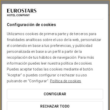
Eurostars Zona Rosa Suites
CIUDAD DE MÉXICO, CDMX
Iniciar sesión e
Sala
Forma
Escuela
Banquete
Cocktail
Imperial
Teatro
Cabaret
U
Configuración de cookies
Girasoles
2
21 m
Tu evento en
Utilizamos cookies de primera parte y de terceros para
8
-
8
6
-
6
x m
finalidades analíticas sobre el uso de la web, personalizar
altura
el contenido en base a tus preferencias, y publicidad
Alcatraces
personalizada en base a un perfil a partir de la
2
34 m
16
-
10
16
-
16
recopilación de tus hábitos de navegación. Para más
x m
SOLICITAR PRESUPUESTO
información puedes leer nuestra política de cookies.
altura
Puedes aceptar todas las cookies mediante el botón
Barcelona
“Aceptar” o puedes configurar o rechazar su uso
2
65 m
24
20
20
20
-
30
pulsando en “Configurar”.
Política de cookies
x m
altura
CONFIGURAR
RECHAZAR TODO