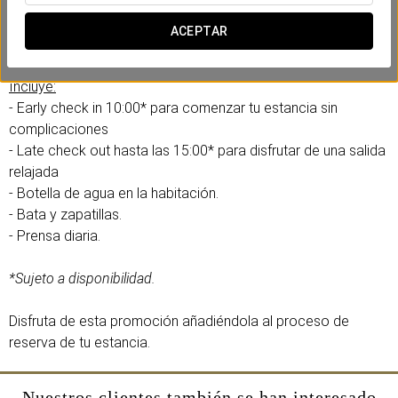
En el Eurostars Zona Rosa Suites hemos creado esta
experiencia business pensando en tu eficiencia y
ACEPTAR
comodidad. Sin prisas, sin complicaciones.
Incluye:
- Early check in 10:00* para comenzar tu estancia sin
complicaciones
- Late check out hasta las 15:00* para disfrutar de una salida
relajada
- Botella de agua en la habitación.
- Bata y zapatillas.
- Prensa diaria.
*Sujeto a disponibilidad.
Disfruta de esta promoción añadiéndola al proceso de
reserva de tu estancia.
Nuestros clientes también se han interesado