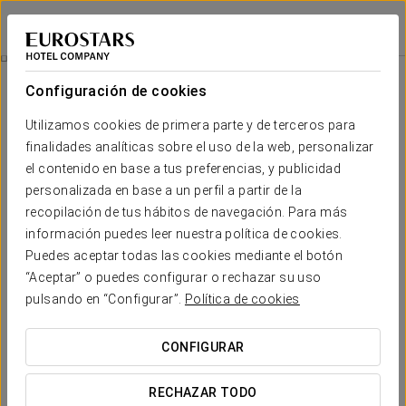
Eurostars Zona Rosa Suites
CIUDAD DE MÉXICO, CDMX
Iniciar sesión e
Experiencia Business
Configuración de cookies
Utilizamos cookies de primera parte y de terceros para
finalidades analíticas sobre el uso de la web, personalizar
el contenido en base a tus preferencias, y publicidad
personalizada en base a un perfil a partir de la
recopilación de tus hábitos de navegación. Para más
información puedes leer nuestra política de cookies.
Puedes aceptar todas las cookies mediante el botón
55 $
“Aceptar” o puedes configurar o rechazar su uso
Experiencia business
pulsando en “Configurar”.
Política de cookies
Horarios flexibles, todo pensado para adaptarse a tu
CONFIGURAR
agenda.
RECHAZAR TODO