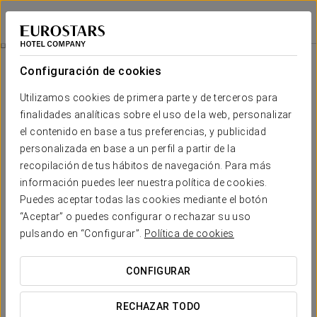
Eurostars Zona Rosa Suites
CIUDAD DE MÉXICO, CDMX
Iniciar sesión e
Visita Xochimilco Y Coyoacan
Configuración de cookies
Utilizamos cookies de primera parte y de terceros para
finalidades analíticas sobre el uso de la web, personalizar
el contenido en base a tus preferencias, y publicidad
personalizada en base a un perfil a partir de la
recopilación de tus hábitos de navegación. Para más
información puedes leer nuestra política de cookies.
Puedes aceptar todas las cookies mediante el botón
90 $
“Aceptar” o puedes configurar o rechazar su uso
Visita Xochimilco y Coyoacan
pulsando en “Configurar”.
Política de cookies
¡Descubra Xochimilco y Coyoacán!
CONFIGURAR
Disfruta de un agradable paseo en una trajinera prehispánica
RECHAZAR TODO