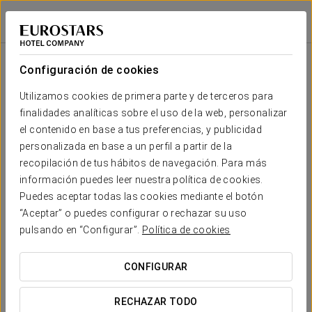
Eurostars Toledo
TOLEDO
Iniciar sesión e
Configuración de cookies
Tu boda en
Utilizamos cookies de primera parte y de terceros para
finalidades analíticas sobre el uso de la web, personalizar
el contenido en base a tus preferencias, y publicidad
personalizada en base a un perfil a partir de la
recopilación de tus hábitos de navegación. Para más
SOLICITAR PRESUPUESTO
información puedes leer nuestra política de cookies.
Puedes aceptar todas las cookies mediante el botón
“Aceptar” o puedes configurar o rechazar su uso
pulsando en “Configurar”.
Política de cookies
Reunión de la Comisión Coordinadora
de Investigación de los Institutos de
CONFIGURAR
Investigación Agroalimentaria de
RECHAZAR TODO
España