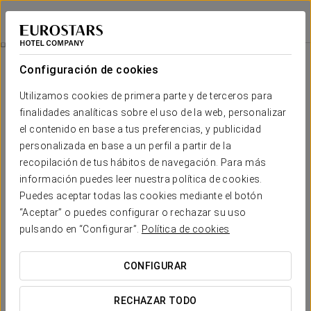
Eurostars Toledo
TOLEDO
Iniciar sesión e
Toledo De Leyenda Y Misterio
Configuración de cookies
Utilizamos cookies de primera parte y de terceros para
finalidades analíticas sobre el uso de la web, personalizar
el contenido en base a tus preferencias, y publicidad
personalizada en base a un perfil a partir de la
recopilación de tus hábitos de navegación. Para más
información puedes leer nuestra política de cookies.
Puedes aceptar todas las cookies mediante el botón
12 € por persona
“Aceptar” o puedes configurar o rechazar su uso
Toledo de leyenda y misterio
pulsando en “Configurar”.
Política de cookies
Ruta para conocer Toledo por la noche. En ella hablamos de
CONFIGURAR
brujas, hechiceras, inquisición, leyendas de Bécquer,
curiosidades... Paseamos por la zona más desconocida de
RECHAZAR TODO