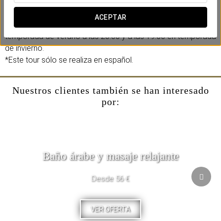
Toledo, la zona conventual y palaciega.
ACEPTAR
*Horario: todos los días excepto miércoles y domingo, en
temporada de verano a las 20:00 y a las 19:00 en temporada
de invierno.
*Este tour sólo se realiza en español.
Nuestros clientes también se han interesado
por:
Baño árabe y masaje relajante
Desde 56 €
VER OFERTA