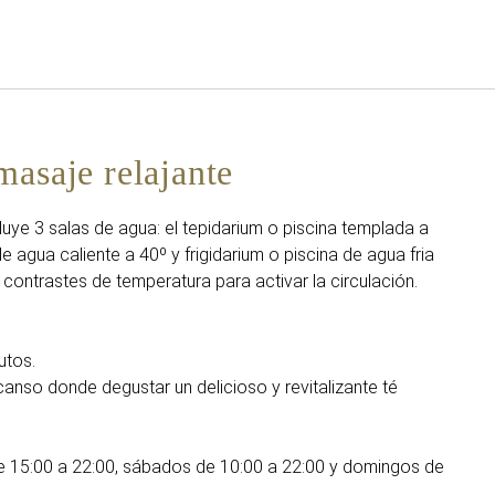
Español
Iniciar sesión en Star Tra
masaje relajante
cluye 3 salas de agua: el tepidarium o piscina templada a
de agua caliente a 40º y frigidarium o piscina de agua fria
ntrastes de temperatura para activar la circulación.
utos.
anso donde degustar un delicioso y revitalizante té
de 15:00 a 22:00, sábados de 10:00 a 22:00 y domingos de