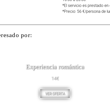
*El servicio es prestado en 
*Precio: 56 €/persona de l
eresado por:
Experiencia romántica
14€
VER OFERTA