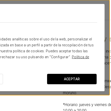
ociones
Baño Árabe Y Masaje Relajante
Desde 56 €
Baño árabe y 
idades analíticas sobre el uso de la web, personalizar el
zada en base a un perfil a partir de la recopilación de tus
El circuito por los baños in
uestra política de cookies. Puedes aceptar todas las
36º, el caldarium o piscina 
 rechazar su uso pulsando en “Configurar”.
Política de
18º. Recomendamos hacer co
Incluye:
ACEPTAR
-Masaje relajante de 25 min
-Paseo por el Patio de Desc
moruno.
*Horario: jueves y viernes 
10:00 a 20:00.