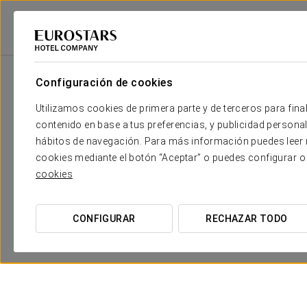
Eurostars Hotel Company
Montenegro
Bečići
Eurostars Queen Of M
Configuración de cookies
Utilizamos cookies de primera parte y de terceros para final
contenido en base a tus preferencias, y publicidad personali
hábitos de navegación. Para más información puedes leer n
cookies mediante el botón “Aceptar” o puedes configurar o
cookies
Experiencia romántica
CONFIGURAR
RECHAZAR TODO
29 €
VER OFERTA