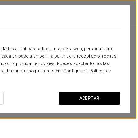
ontenegro
Promociones
Promociones
idades analíticas sobre el uso de la web, personalizar el
zada en base a un perfil a partir de la recopilación de tus
uestra política de cookies. Puedes aceptar todas las
 rechazar su uso pulsando en “Configurar”.
Política de
Experiencia Confort
ACEPTAR
12 €
VER OFERTA