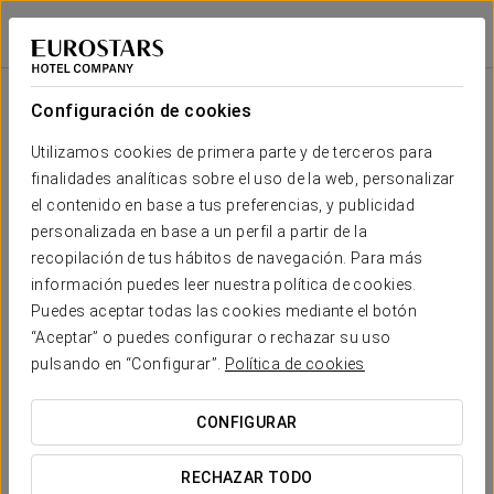
Eurostars Queen of Montenegro
BEČIĆI
Iniciar sesión e
Configuración de cookies
Tu boda en
Utilizamos cookies de primera parte y de terceros para
finalidades analíticas sobre el uso de la web, personalizar
el contenido en base a tus preferencias, y publicidad
El
Eurostars Queen of Montenegro
es el lugar
personalizada en base a un perfil a partir de la
perfecto para celebrar el amor. Entendemos la
recopilación de tus hábitos de navegación. Para más
importancia del día de vuestra boda y por ello os
información puedes leer nuestra política de cookies.
ofreceremos un
servicio personalizado
para
Puedes aceptar todas las cookies mediante el botón
garantizar que cada momento de ese día sea
“Aceptar” o puedes configurar o rechazar su uso
perfecto.
pulsando en “Configurar”.
Política de cookies
Nuestro equipo de
wedding planners
estará a
CONFIGURAR
vuestra disposición para cuidar de todos los
detalles, desde la planificación de la ceremonia
RECHAZAR TODO
hasta la fiesta, con la atención y dedicación que