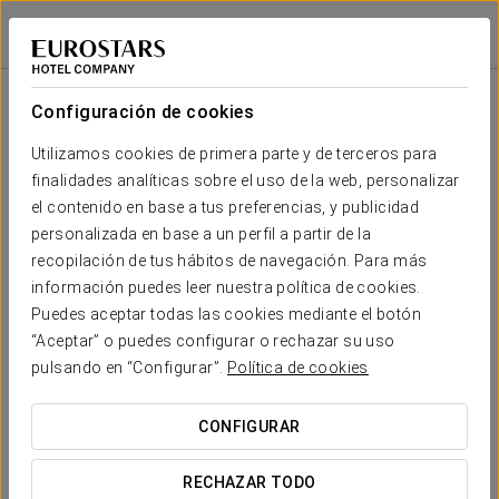
Eurostars Puerta Madrid
MADRID
Iniciar sesión e
Sala
Forma
Escuela
Banquete
Cocktail
Imperial
Teatro
Cabaret
U
Configuración de cookies
Suite
2
17 m
Tu evento en
Utilizamos cookies de primera parte y de terceros para
-
-
-
9
11
-
x m
finalidades analíticas sobre el uso de la web, personalizar
altura
el contenido en base a tus preferencias, y publicidad
Argüelles
personalizada en base a un perfil a partir de la
2
30 m
20
29
24
16
20
27
recopilación de tus hábitos de navegación. Para más
x m
SOLICITAR PRESUPUESTO
información puedes leer nuestra política de cookies.
altura
Puedes aceptar todas las cookies mediante el botón
Chueca E
“Aceptar” o puedes configurar o rechazar su uso
2
40 m
30
40
25
20
24
33
pulsando en “Configurar”.
Política de cookies
x m
altura
CONFIGURAR
Atocha D
2
40 m
30
40
25
20
24
33
x m
RECHAZAR TODO