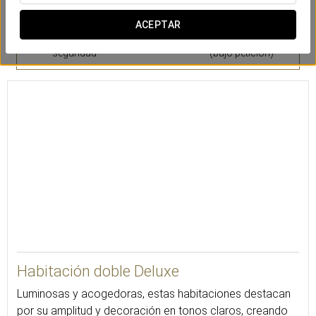
ACEPTAR
Caja de
Secador de pelo
Set de planchado
seguridad
(bajo petición)
24
Habitación doble Deluxe
Luminosas y acogedoras, estas habitaciones destacan
por su amplitud y decoración en tonos claros, creando