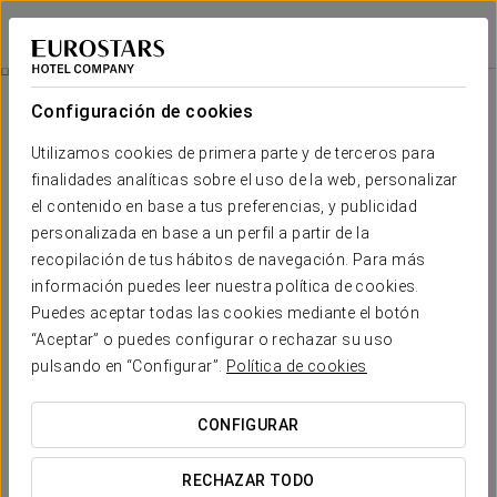
Eurostars Puerta Madrid
MADRID
Iniciar sesión e
Habitaciones
Configuración de cookies
Habitaciones
El confort y descanso que necesitas
Utilizamos cookies de primera parte y de terceros para
finalidades analíticas sobre el uso de la web, personalizar
el contenido en base a tus preferencias, y publicidad
Las
194 habitaciones
del Eurostars Puerta Madrid combinan
modernidad, luminosidad y confort, ofreciendo espacios
personalizada en base a un perfil a partir de la
pensados para el descanso y el bienestar. Decoradas en
recopilación de tus hábitos de navegación. Para más
tonos claros y con mobiliario funcional y elegante, cada
información puedes leer nuestra política de cookies.
estancia refleja el equilibrio entre estilo contemporáneo y
comodidad, adaptándose a las necesidades de viajeros de
Puedes aceptar todas las cookies mediante el botón
negocios, parejas o familias.
“Aceptar” o puedes configurar o rechazar su uso
pulsando en “Configurar”.
Política de cookies
SERVICIOS DESTACADOS
CONFIGURAR
Habitaciones
RECHAZAR TODO