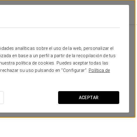
Escuela
Banquete
Cocktail
Forma
18
-
-
12
Tu evento en
idades analíticas sobre el uso de la web, personalizar el
120
150
150
40
zada en base a un perfil a partir de la recopilación de tus
uestra política de cookies. Puedes aceptar todas las
40
50
60
18
 rechazar su uso pulsando en “Configurar”.
Política de
100
125
130
40
SOLICITAR PRESUPUESTO
ACEPTAR