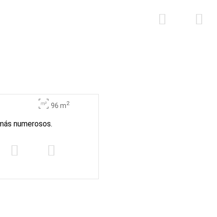
2
96 m
s más numerosos.