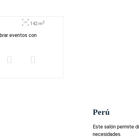
2
142 m
ebrar eventos con
Perú
Este salón permite d
necesidades.