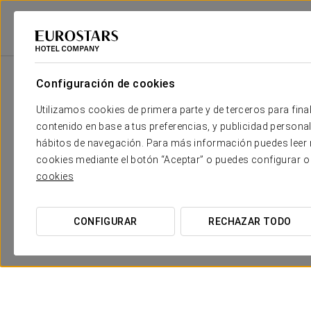
2
Sala
m
Dimensiones
Cortés
2
x
Configuración de cookies
32 m
Utilizamos cookies de primera parte y de terceros para final
Pizarro + Perú
2
x
142 m
contenido en base a tus preferencias, y publicidad personali
hábitos de navegación. Para más información puedes leer n
Perú
2
x
46 m
cookies mediante el botón “Aceptar” o puedes configurar o
cookies
Pizarro
2
x
96 m
CONFIGURAR
RECHAZAR TODO