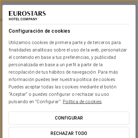
Eurostars Palacio Santa Marta
CÁCERES - TRUJILLO
Iniciar sesión e
Experiencia Confort
Configuración de cookies
Utilizamos cookies de primera parte y de terceros para
finalidades analíticas sobre el uso de la web, personalizar
el contenido en base a tus preferencias, y publicidad
personalizada en base a un perfil a partir de la
recopilación de tus hábitos de navegación. Para más
información puedes leer nuestra política de cookies.
Puedes aceptar todas las cookies mediante el botón
18€
“Aceptar” o puedes configurar o rechazar su uso
Experiencia Confort
pulsando en “Configurar”.
Política de cookies
Horarios flexibles, todo pensado para adaptarse a tu
CONFIGURAR
agenda.
RECHAZAR TODO