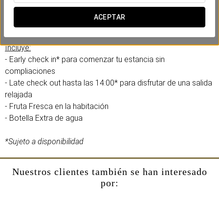
En el Eurostars Palacio Santa Marta hemos creado esta
experiencia confort pensando en tu eficiencia y comodidad.
ACEPTAR
Sin prisas, sin complicaciones.
Incluye:
- Early check in* para comenzar tu estancia sin
compliaciones
- Late check out hasta las 14:00* para disfrutar de una salida
relajada
- Fruta Fresca en la habitación
- Botella Extra de agua
*Sujeto a disponibilidad
Nuestros clientes también se han interesado
por: