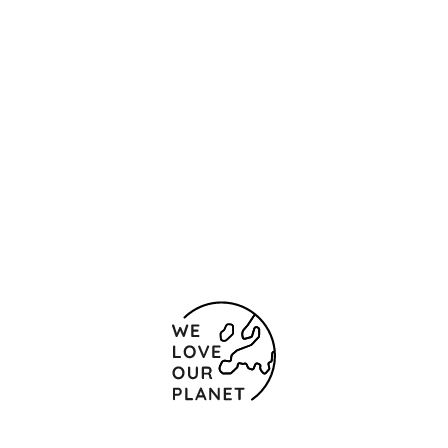
Ubicación y contacto
Calle Ballesteros, 6
Cáceres - Trujillo
10200 España
(+34) 927 65 91 90
927 32 31 65
Formulario de contacto