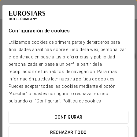
Eurostars Palacio Santa Marta
CÁCERES - TRUJILLO
Iniciar sesión e
Configuración de cookies
Utilizamos cookies de primera parte y de terceros para
finalidades analíticas sobre el uso de la web, personalizar
Eurostars Palacio Santa Marta
el contenido en base a tus preferencias, y publicidad
personalizada en base a un perfil a partir de la
CÁCERES - TRUJILLO
recopilación de tus hábitos de navegación. Para más
información puedes leer nuestra política de cookies.
Puedes aceptar todas las cookies mediante el botón
“Aceptar” o puedes configurar o rechazar su uso
pulsando en “Configurar”.
Política de cookies
CONFIGURAR
¿CUÁNDO QUIERES IR?


RECHAZAR TODO