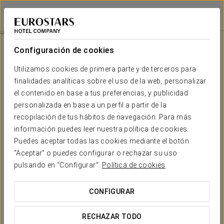
Eurostars Palacio de Cristal
OVIEDO
Iniciar sesión e
Habitaciones
Configuración de cookies
Habitaciones
El confort y descanso que necesitas
Utilizamos cookies de primera parte y de terceros para
finalidades analíticas sobre el uso de la web, personalizar
el contenido en base a tus preferencias, y publicidad
Las habitaciones del
Eurostars Palacio de Cristal
rompen
con el concepto clásico de alojamiento, creando una
personalizada en base a un perfil a partir de la
experiencia única de confort y exclusividad. El mobiliario y la
recopilación de tus hábitos de navegación. Para más
decoración modernista se conjugan con
tecnología puntera
,
información puedes leer nuestra política de cookies.
como un ingenioso sistema de cromoterapia para que cada
huésped regule el tono y la luminosidad de su habitación.
Puedes aceptar todas las cookies mediante el botón
“Aceptar” o puedes configurar o rechazar su uso
Así, los detalles de cada estancia se centran en la experiencia
pulsando en “Configurar”.
Política de cookies
del usuario, ofreciendo personalización y
servicios
exclusivos
.
CONFIGURAR
La amplitud de los
ventanales
convierte en telón de fondo las
vistas a la Sierra del Aramo y a la emblemática esfera del
auditorio, haciendo que cada habitación conecte con el ritmo
RECHAZAR TODO
de la ciudad.