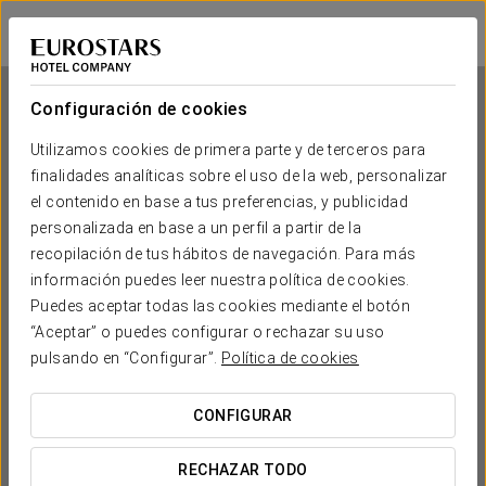
Eurostars Palacio de Cristal
OVIEDO
Iniciar sesión e
Configuración de cookies
Utilizamos cookies de primera parte y de terceros para
finalidades analíticas sobre el uso de la web, personalizar
Eurostars Palacio de Cristal
el contenido en base a tus preferencias, y publicidad
personalizada en base a un perfil a partir de la
OVIEDO
recopilación de tus hábitos de navegación. Para más
información puedes leer nuestra política de cookies.
Puedes aceptar todas las cookies mediante el botón
“Aceptar” o puedes configurar o rechazar su uso
pulsando en “Configurar”.
Política de cookies
CONFIGURAR
¿CUÁNDO QUIERES IR?


RECHAZAR TODO