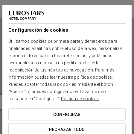
Eurostars Oasis Plaza
FIGUEIRA DA FOZ
Iniciar sesión e
Configuración de cookies
Utilizamos cookies de primera parte y de terceros para
finalidades analíticas sobre el uso de la web, personalizar
Eurostars Oasis Plaza
el contenido en base a tus preferencias, y publicidad
personalizada en base a un perfil a partir de la
FIGUEIRA DA FOZ
recopilación de tus hábitos de navegación. Para más
información puedes leer nuestra política de cookies.
Puedes aceptar todas las cookies mediante el botón
“Aceptar” o puedes configurar o rechazar su uso
pulsando en “Configurar”.
Política de cookies
CONFIGURAR
¿CUÁNDO QUIERES IR?


RECHAZAR TODO