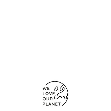
Ubicación y contacto
Avenida do Brasil
Figueira da Foz
3080-323 Portugal
00 351 233 200 010
Chamada para a rede fixa nacional
00 351 233 200 011
Formulario de contacto