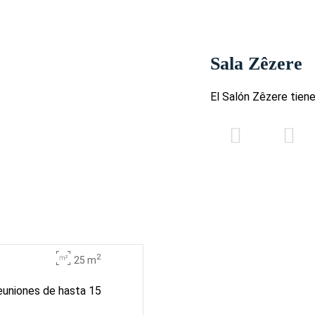
Sala Zêzere
El Salón Zêzere tiene
2
25 m
euniones de hasta 15