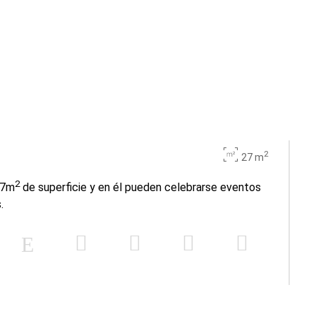
2
27 m
2
27m
de superficie y en él pueden celebrarse eventos
.