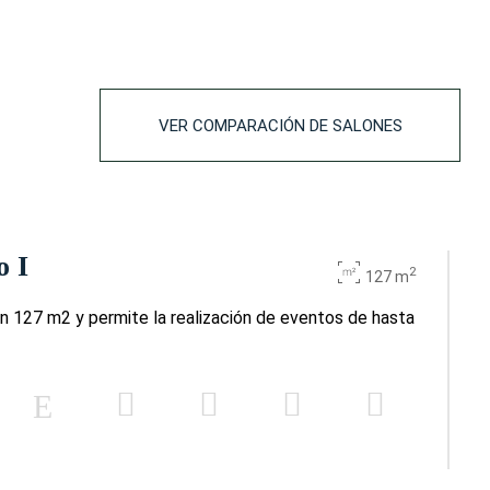
-
30
-
30
-
30
VER COMPARACIÓN DE SALONES
-
15
-
20
o I
-
40
2
127 m
n 127 m2 y permite la realización de eventos de hasta
-
-
-
50