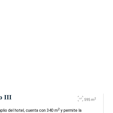
 III
2
595 m
2
mplio del hotel, cuenta con 340 m
y permite la