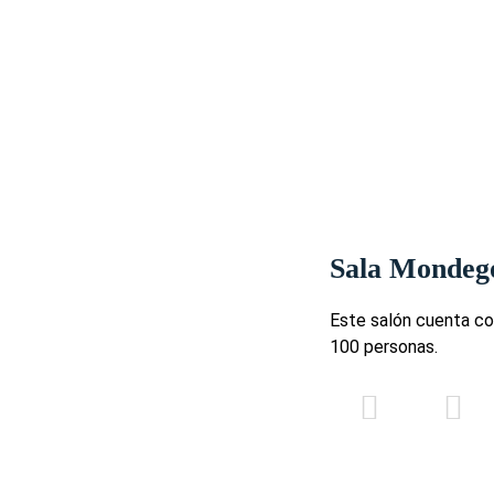
-
-
20
15
-
-
15
15
-
-
20
20
-
-
10
10
-
-
20
16
Sala Mondeg
-
-
25
25
Este salón cuenta co
8
10
-
8
100 personas.
-
-
30
20