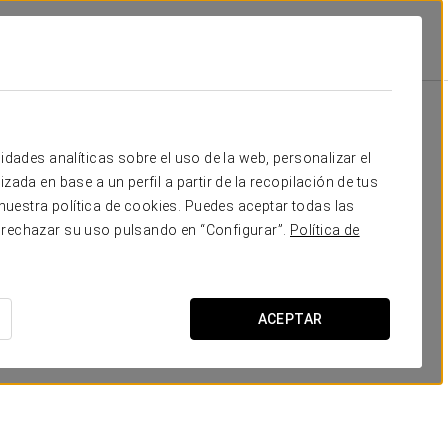
Escuela
Banquete
Cocktail
Forma
60
100
-
35
Tu evento en
idades analíticas sobre el uso de la web, personalizar el
60
100
-
35
zada en base a un perfil a partir de la recopilación de tus
uestra política de cookies. Puedes aceptar todas las
350
650
-
115
 rechazar su uso pulsando en “Configurar”.
Política de
-
-
-
-
SOLICITAR PRESUPUESTO
-
-
25
20
ACEPTAR
-
-
10
-
-
-
10
15