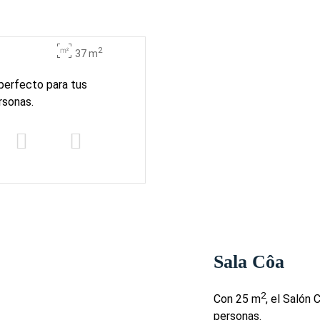
2
37 m
 perfecto para tus
rsonas.
Sala Côa
2
Con 25 m
, el Salón
personas.