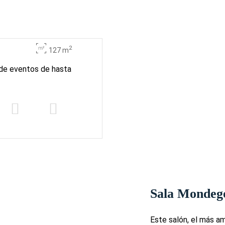
2
127 m
 de eventos de hasta
Sala Mondego
Este salón, el más a