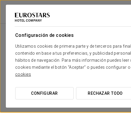
2
Sala
m
Dimensiones
Sala Mondego I
2
x
Configuración de cookies
127 m
Utilizamos cookies de primera parte y de terceros para final
Sala Mondego II
2
x
127 m
contenido en base a tus preferencias, y publicidad personali
hábitos de navegación. Para más información puedes leer n
Sala Mondego III
2
x
595 m
cookies mediante el botón “Aceptar” o puedes configurar o
cookies
Sala Auditorio
2
x
181 m
Sala Zêzere
2
x
50 m
CONFIGURAR
RECHAZAR TODO
Sala Lena
2
x
25 m
Sala Ceira
2
x
27 m