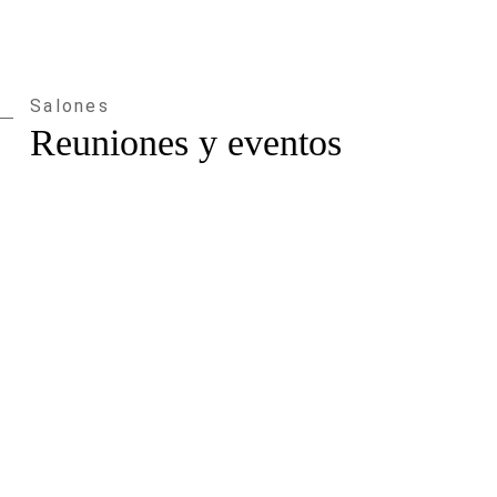
Sala Almonda
2
x
37 m
Sala Côa
2
x
40 m
Salones
Sala Nabão
2
x
30 m
Reuniones y eventos
Sala Pónsul
2
x
25 m
Sala Sousa
2
x
34 m
Sala Alviela
2
x
52 m
Sala Liz
2
x
17 m
Sala Arouca
2
x
64 m