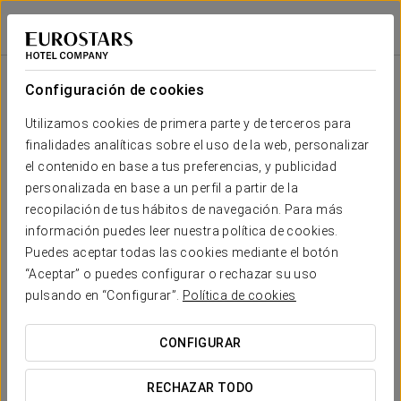
Eurostars Matera La Suite
MATERA
Iniciar sesión e
Sala
Forma
Escuela
Banquete
Cocktail
Imperial
Teatro
Cabaret
U
Configuración de cookies
Sala
meeting
Tu evento en
Utilizamos cookies de primera parte y de terceros para
2
-
40
50
-
-
-
50 m
finalidades analíticas sobre el uso de la web, personalizar
x m
altura
el contenido en base a tus preferencias, y publicidad
personalizada en base a un perfil a partir de la
recopilación de tus hábitos de navegación. Para más
SOLICITAR PRESUPUESTO
información puedes leer nuestra política de cookies.
Puedes aceptar todas las cookies mediante el botón
“Aceptar” o puedes configurar o rechazar su uso
pulsando en “Configurar”.
Política de cookies
CONFIGURAR
RECHAZAR TODO