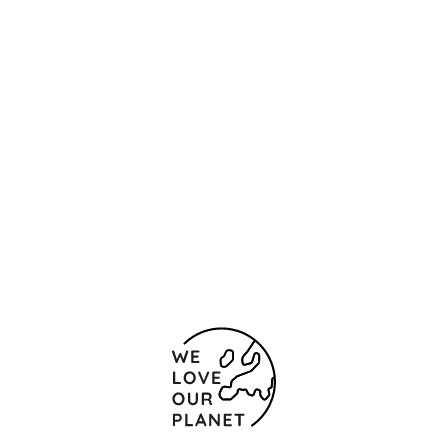
Ubicación y contacto
Via Lucana 137
Matera
75100 Italia
+39 0835 1970204
Formulario de contacto