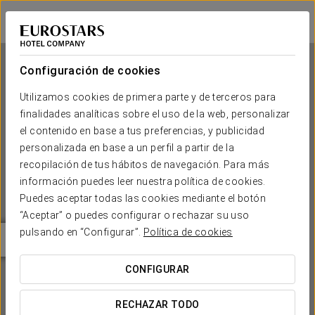
Eurostars Matera La Suite
MATERA
Iniciar sesión e
Configuración de cookies
Utilizamos cookies de primera parte y de terceros para
finalidades analíticas sobre el uso de la web, personalizar
Eurostars Matera La Suite
el contenido en base a tus preferencias, y publicidad
personalizada en base a un perfil a partir de la
MATERA
recopilación de tus hábitos de navegación. Para más
información puedes leer nuestra política de cookies.
Puedes aceptar todas las cookies mediante el botón
“Aceptar” o puedes configurar o rechazar su uso
pulsando en “Configurar”.
Política de cookies
CONFIGURAR
¿CUÁNDO QUIERES IR?


RECHAZAR TODO