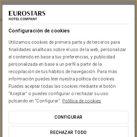
Eurostars Matera La Suite
MATERA
Iniciar sesión e
Experiencia Romántica
Configuración de cookies
Utilizamos cookies de primera parte y de terceros para
finalidades analíticas sobre el uso de la web, personalizar
el contenido en base a tus preferencias, y publicidad
personalizada en base a un perfil a partir de la
recopilación de tus hábitos de navegación. Para más
información puedes leer nuestra política de cookies.
Puedes aceptar todas las cookies mediante el botón
65 €
“Aceptar” o puedes configurar o rechazar su uso
Experiencia romántica
pulsando en “Configurar”.
Política de cookies
Haz que tu estancia aún más especial con nuestra
CONFIGURAR
Experiencia Romántica, diseñada para crear momentos
inolvidables junto a esa persona especial.
RECHAZAR TODO