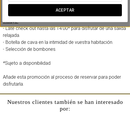
En el Eurostars Maimónides, hemos creado una experiencia
romántica diseñada para compartir con vuestra pareja.
ACEPTAR
Incluye:
- Late check out hasta las 14:00* para disfrutar de una salida
relajada.
- Botella de cava en la intimidad de vuestra habitación.
- Selección de bombones.
*
Sujeto a disponibilidad.
Añade esta promoción al proceso de reservar para poder
disfrutarla.
Nuestros clientes también se han interesado
por: