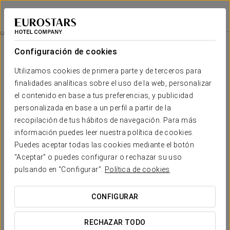
Eurostars Maimónides
CÓRDOBA
Iniciar sesión e
Experiencia Romántica
Configuración de cookies
Utilizamos cookies de primera parte y de terceros para
finalidades analíticas sobre el uso de la web, personalizar
el contenido en base a tus preferencias, y publicidad
personalizada en base a un perfil a partir de la
recopilación de tus hábitos de navegación. Para más
información puedes leer nuestra política de cookies.
Puedes aceptar todas las cookies mediante el botón
25€
“Aceptar” o puedes configurar o rechazar su uso
Experiencia romántica
pulsando en “Configurar”.
Política de cookies
Detalles para sorprender. Todo listo para que solo penséis
CONFIGURAR
en disfrutar del amor.
RECHAZAR TODO