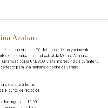
Español
Iniciar sesión en Star Tra
ina Azahara
 de las maravillas de Córdoba, uno de los yacimientos
tes de España, la ciudad califal de Medina Azahara,
Humanidad por la UNESCO, Visita imprescindible durante tu
 perfecto para una mañana o noche de verano.
ahara durante 3 horas
de el punto de recogida.
 a domingo a las 11:00.
a domingo a las 21:30.