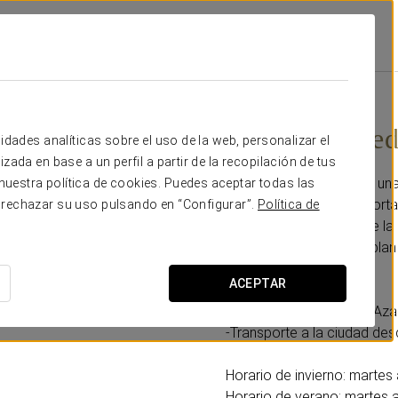
Promociones
Descubre Medina Azahara
30€
Descubre Med
idades analíticas sobre el uso de la web, personalizar el
zada en base a un perfil a partir de la recopilación de tus
Descubre el encanto de una
uestra política de cookies. Puedes aceptar todas las
arqueológicos más importan
 rechazar su uso pulsando en “Configurar”.
Política de
declarada Patrimonio de la 
estancia en Córdoba y plan
ACEPTAR
Incluye:
-Visita guiada a Medina Az
-Transporte a la ciudad des
Horario de invierno: martes
Horario de verano: martes 