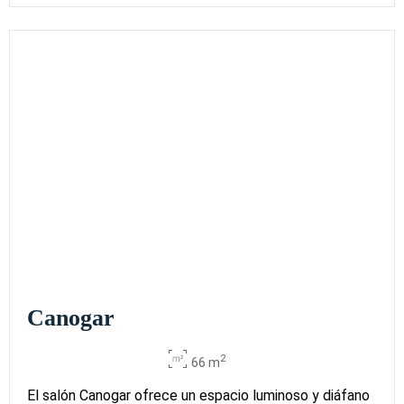
Terraza
Lago
2
250
320
-
60
65
-
314 m
x m
altura
Millares +
Frances
2
220
370
120
70
75
250
363 m
x m
altura
El Paso 1 +
2 +3
2
350
600
300
100
110
500
470 m
x m
altura
Canogar
2
66 m
El salón Canogar ofrece un espacio luminoso y diáfano