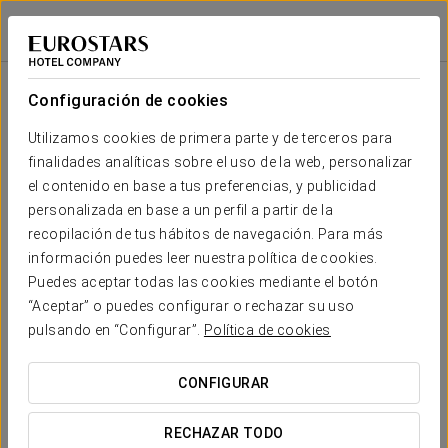
Eurostars Madrid Congress
MADRID - ALCOBENDAS
Iniciar sesión e
Sala
Forma
Escuela
Banquete
Cocktail
Imperial
Teatro
Cabaret
U
Configuración de cookies
Rivera
2
53 m
Tu evento en
Utilizamos cookies de primera parte y de terceros para
30
50
20
20
30
40
x m
finalidades analíticas sobre el uso de la web, personalizar
altura
el contenido en base a tus preferencias, y publicidad
Canogar
personalizada en base a un perfil a partir de la
2
66 m
40
65
30
25
35
50
recopilación de tus hábitos de navegación. Para más
x m
SOLICITAR PRESUPUESTO
información puedes leer nuestra política de cookies.
altura
Puedes aceptar todas las cookies mediante el botón
Saura
“Aceptar” o puedes configurar o rechazar su uso
2
66 m
40
65
30
25
35
50
pulsando en “Configurar”.
Política de cookies
x m
altura
CONFIGURAR
Feito
2
67 m
40
65
30
25
35
50
x m
RECHAZAR TODO