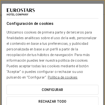
Eurostars Madrid Congress
MADRID - ALCOBENDAS
Iniciar sesión e
Experiencia Business
Configuración de cookies
Utilizamos cookies de primera parte y de terceros para
finalidades analíticas sobre el uso de la web, personalizar
el contenido en base a tus preferencias, y publicidad
personalizada en base a un perfil a partir de la
recopilación de tus hábitos de navegación. Para más
información puedes leer nuestra política de cookies.
Puedes aceptar todas las cookies mediante el botón
20 €
“Aceptar” o puedes configurar o rechazar su uso
Experiencia business
pulsando en “Configurar”.
Política de cookies
Vive una experiencia única en el Eurostars Madrid Congress,
CONFIGURAR
un espacio diseñado para ofrecer confort, estilo y
funcionalidad en cada detalle.
RECHAZAR TODO