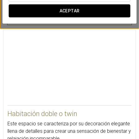
ACEPTAR
Caja de
Escritorio
Set de planchado
seguridad
18
Habitación doble o twin
Este espacio se caracteriza por su decoración elegante
llena de detalles para crear una sensación de bienestar y
relajación incomparable.