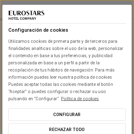
Eurostars Madrid Congress
MADRID - ALCOBENDAS
Iniciar sesión e
Habitaciones
Configuración de cookies
Habitaciones
El confort y descanso que necesitas
Utilizamos cookies de primera parte y de terceros para
finalidades analíticas sobre el uso de la web, personalizar
el contenido en base a tus preferencias, y publicidad
El
Eurostars Madrid Congress
cuenta con espaciosas y
luminosas habitaciones dotadas con los todos los servicios
personalizada en base a un perfil a partir de la
para que disfrutes al máximo de tu estancia. Las estancias
recopilación de tus hábitos de navegación. Para más
cuentan con un diseño único, basado en líneas modernas y
información puedes leer nuestra política de cookies.
tonos neutros, para crear un ambiente destinado al descanso
y al relax.
Puedes aceptar todas las cookies mediante el botón
“Aceptar” o puedes configurar o rechazar su uso
SERVICIOS DESTACADOS
pulsando en “Configurar”.
Política de cookies
CONFIGURAR
Habitaciones
RECHAZAR TODO