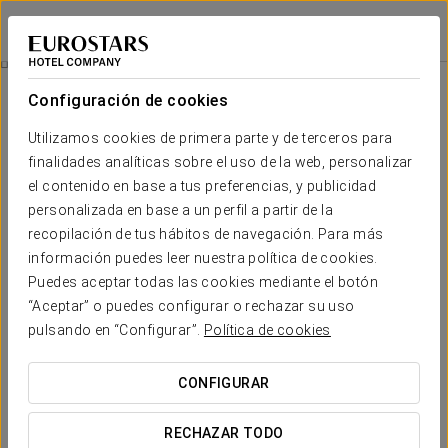
Eurostars Los Agustinos
LA RIOJA - HARO
Iniciar sesión e
Experiencia Gourmet
Configuración de cookies
Utilizamos cookies de primera parte y de terceros para
finalidades analíticas sobre el uso de la web, personalizar
el contenido en base a tus preferencias, y publicidad
personalizada en base a un perfil a partir de la
recopilación de tus hábitos de navegación. Para más
información puedes leer nuestra política de cookies.
Puedes aceptar todas las cookies mediante el botón
35€
“Aceptar” o puedes configurar o rechazar su uso
Experiencia gourmet
pulsando en “Configurar”.
Política de cookies
Saborea la auténtica Rioja con nuestra oferta Gourmet.
CONFIGURAR
Incluye:
RECHAZAR TODO