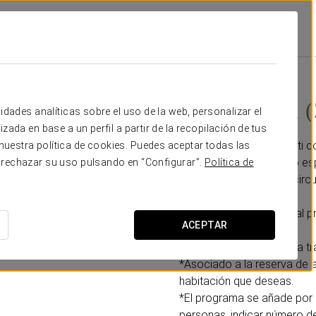
la De La Toja
Promociones
Masaje Local (20 Min)
39 € por persona
Masaje local 
idades analíticas sobre el uso de la web, personalizar el
zada en base a un perfil a partir de la recopilación de tus
Disfruta de tiempo para ti 
uestra política de cookies. Puedes aceptar todas las
localizadas en piernas o es
 rechazar su uso pulsando en “Configurar”.
Política de
de piernas se activa la circ
Añade esta promoción al pr
ACEPTAR
*Confirma fecha y hora a t
*Asociado a la reserva de a
habitación que deseas.
*El programa se añade por 
personas, indicar número d