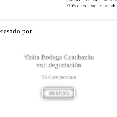
*10% de descuento por aloja
eresado por:
Visita Bodega Granbazán
con degustación
25 € por persona
VER OFERTA