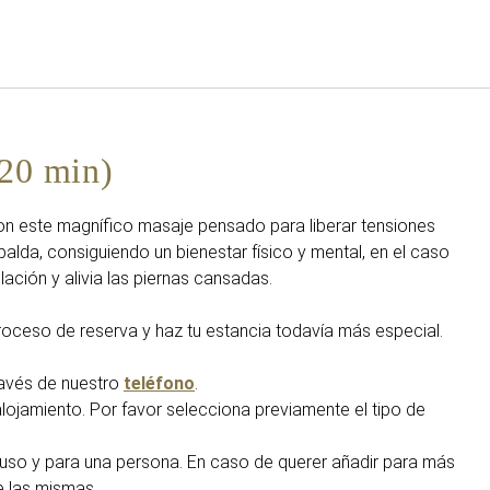
Español
Iniciar sesión en Star Tra
(20 min)
con este magnífico masaje pensado para liberar tensiones
palda, consiguiendo un bienestar físico y mental, en el caso
ulación y alivia las piernas cansadas.
oceso de reserva y haz tu estancia todavía más especial.
ravés de nuestro
teléfono
.
lojamiento. Por favor selecciona previamente el tipo de
uso y para una persona. En caso de querer añadir para más
e las mismas.