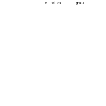
especiales
gratuitos
Ubicación y contacto