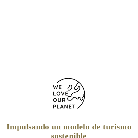
Isla de La Toja, s/n
Pontevedra - O Grove
36991 España
(+34) 986 73 00 50
986 80 32 13
Formulario de contacto
Impulsando un modelo de turismo
sostenible