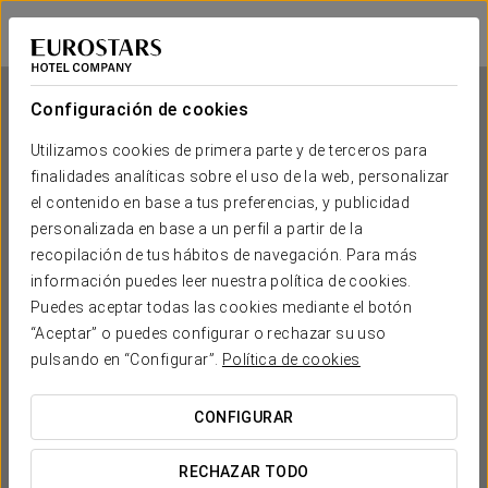
Eurostars Isla de la Toja
PONTEVEDRA - O GROVE
Iniciar sesión e
Configuración de cookies
Utilizamos cookies de primera parte y de terceros para
finalidades analíticas sobre el uso de la web, personalizar
Eurostars Isla de la Toja
el contenido en base a tus preferencias, y publicidad
personalizada en base a un perfil a partir de la
PONTEVEDRA - O GROVE
recopilación de tus hábitos de navegación. Para más
información puedes leer nuestra política de cookies.
Puedes aceptar todas las cookies mediante el botón
“Aceptar” o puedes configurar o rechazar su uso
pulsando en “Configurar”.
Política de cookies
CONFIGURAR
¿CUÁNDO QUIERES IR?


RECHAZAR TODO