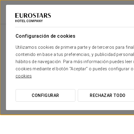
Eurostars Hotel Company
España
Bilbao
Eurostars Indautxu
Pr
Configuración de cookies
Utilizamos cookies de primera parte y de terceros para final
contenido en base a tus preferencias, y publicidad personali
hábitos de navegación. Para más información puedes leer n
cookies mediante el botón “Aceptar” o puedes configurar o
cookies
Experiencia Romántica
CONFIGURAR
RECHAZAR TODO
15 €
VER OFERTA