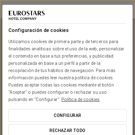
Eurostars Indautxu
BILBAO
Iniciar sesión e
Configuración de cookies
Utilizamos cookies de primera parte y de terceros para
finalidades analíticas sobre el uso de la web, personalizar
Eurostars Indautxu
el contenido en base a tus preferencias, y publicidad
personalizada en base a un perfil a partir de la
BILBAO
recopilación de tus hábitos de navegación. Para más
información puedes leer nuestra política de cookies.
Puedes aceptar todas las cookies mediante el botón
“Aceptar” o puedes configurar o rechazar su uso
pulsando en “Configurar”.
Política de cookies
CONFIGURAR
¿CUÁNDO QUIERES IR?


RECHAZAR TODO