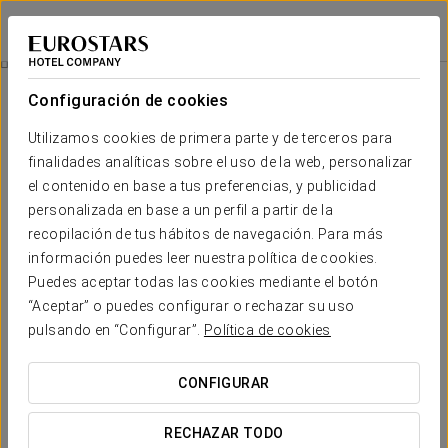
Eurostars Hotel Real
SANTANDER
Iniciar sesión e
Desayuno Real
Configuración de cookies
Utilizamos cookies de primera parte y de terceros para
finalidades analíticas sobre el uso de la web, personalizar
el contenido en base a tus preferencias, y publicidad
personalizada en base a un perfil a partir de la
recopilación de tus hábitos de navegación. Para más
información puedes leer nuestra política de cookies.
Puedes aceptar todas las cookies mediante el botón
32€/persona
“Aceptar” o puedes configurar o rechazar su uso
Desayuno real
pulsando en “Configurar”.
Política de cookies
Si no quieres madrugar y prefieres tomarte el día con calma,
CONFIGURAR
puedes empezar por tomar el desayuno en tu habitación a la
hora que nos hayas indicado. Te proponemos una amplia
RECHAZAR TODO