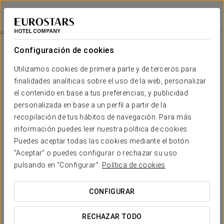
Eurostars Hotel Real
SANTANDER
Iniciar sesión e
Experiencia Romántica
Configuración de cookies
Utilizamos cookies de primera parte y de terceros para
finalidades analíticas sobre el uso de la web, personalizar
el contenido en base a tus preferencias, y publicidad
personalizada en base a un perfil a partir de la
recopilación de tus hábitos de navegación. Para más
información puedes leer nuestra política de cookies.
Puedes aceptar todas las cookies mediante el botón
80€
“Aceptar” o puedes configurar o rechazar su uso
Experiencia romántica
pulsando en “Configurar”.
Política de cookies
Cualquier momento es bueno para sorprender a tu pareja y
CONFIGURAR
disfrutar de una experiencia romántica.
RECHAZAR TODO