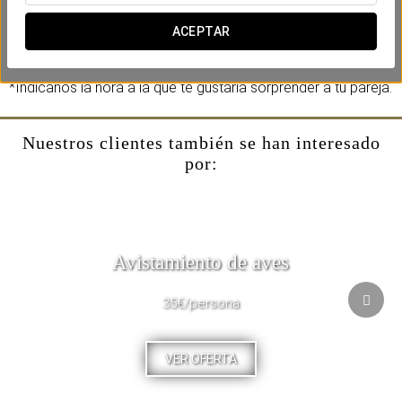
Incluye:
-Una botella de Moët & Chandon Impérial Brut.
ACEPTAR
-Macarons.
*Indícanos la hora a la que te gustaría sorprender a tu pareja.
Nuestros clientes también se han interesado
por:
Avistamiento de aves
35€/persona
VER OFERTA